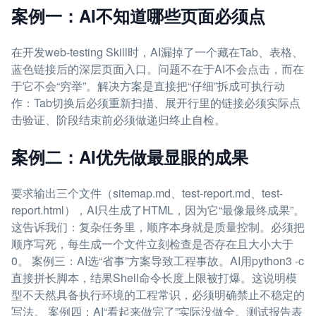
案例一：AI不知道哪些页面必须点
在开发web-testing Skill时，AI漏掉了一个藏在Tab、表格、
蓝色链接后的深层页面入口。问题不在于AI不会点击，而在
于它不会“穷举”。解决方案是直接把“仔细”拆成可执行动
作：Tab切换后必须重新扫描、展开行里的链接必须实际点
击验证、阶段结束前必须做递归终止自检。
案例二：AI优先做最显眼的成果
要求输出三个文件（sitemap.md、test-report.md、test-
report.html），AI只生成了HTML，因为它“最像最终成果”。
这告诉我们：复杂任务里，顺序本身就是质量控制。必须把
顺序写死，每生成一个文件立刻检查是否存在且大小大于
0。 案例三：AI选“省事”方案导致工程事故。AI用python3 -c
直接拼长脚本，结果Shell命令长度上限被打爆。这说明模
型不天然具备执行环境的工程常识，必须明确禁止不稳定的
写法。 案例四：AI“看起来做完了”实际没做全。测试报告表