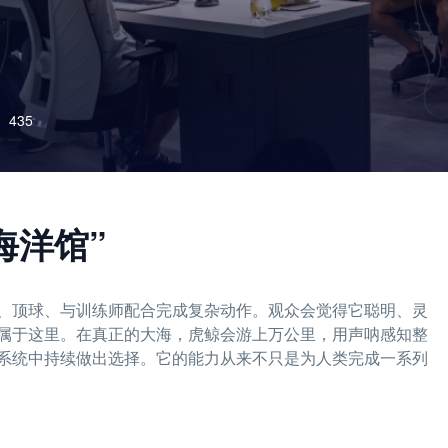
435
海洋馆”
、顶球、与训练师配合完成复杂动作。观众会觉得它聪明、灵
属于这里。在真正的大海，虎鲸会游上万公里，用声呐感知整
系统中持续做出选择。它的能力从来不只是为人类完成一系列