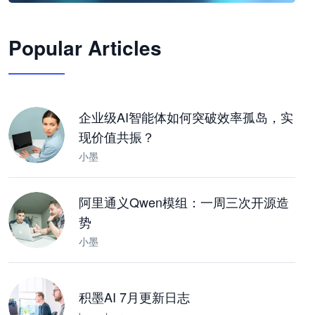
🦞
Popular Articles
JimoClaw 桌面 AI Agent 工作台
让 AI 处理本地资料 · 操控浏览器 · 交付可用文档
下载桌面版
企业级AI智能体如何突破效率孤岛，实
现价值共振？
小墨
阿里通义Qwen模组：一周三次开源造
势
小墨
积墨AI 7月更新日志