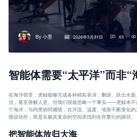
By
小墨
2026年3月31日
63
智能体需要“太平洋”而非“
在海洋馆里，虎鲸能够完成各种精彩表演：翻滚、跃出水面
活，甚至善解人意。但我们很难忽略一个事实——虎鲸本不
个海洋，与同类协同捕猎，在洋流、温度、地形不断变化的
预设动作，而是在极其复杂的空间里找到生存繁衍的路径。
把智能体放归大海