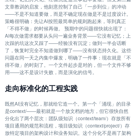
文章教训的启发，他刻意控制了自己「一步到位」的冲动
——不是不知道要做，而是不确定现在做是不是过度设计。
策略很明确：先让AI按照最简单的规则跑起来，等到真正
「不得不做」的时候再做。 预期中的问题很快就出现了：
AI每次做需求都要从头问一遍业务背景——它没有记忆；上
次踩的坑这次又踩了——经验没有沉淀；做到一半会话断
了，恢复时完全不知道做到哪了——没有状态持久化。这些
问题在同一天之内集中爆发，明确了一件事：现在就是「不
得不做」的时刻了。一个文件起步是对的，但一个文件不够
用——这不是设计失败，而是演化的信号。
走向标准化的工程实践
既然AI没有记忆，那就给它造一个。第一个「涌现」的目录
是context/——最初就是一个放文档的地方，但它很快自然
分化出了两个层次：团队级知识（context/team/）存放所有
项目通用的规范和流程，项目级知识（context/project/）存
放特定项目的架构设计和业务知识。这个分化不是画了架构