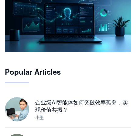
🦞
Popular Articles
JimoClaw 桌面 AI Agent 工作台
让 AI 处理本地资料 · 操控浏览器 · 交付可用文档
下载桌面版
企业级AI智能体如何突破效率孤岛，实
现价值共振？
小墨