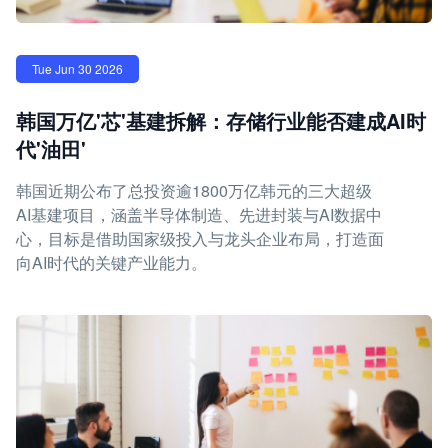
Tue Jun 30 2026
韩国万亿'芯'基建拆解：存储行业能否建成AI时
代'油田'
韩国近期公布了总投资逾1800万亿韩元的三大超级
AI基建项目，涵盖半导体制造、先进封装与AI数据中
心，目标是借助国家级投入与龙头企业布局，打造面
向AI时代的关键产业能力。