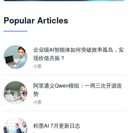
🦞
Popular Articles
JimoClaw 桌面 AI Agent 工作台
让 AI 处理本地资料 · 操控浏览器 · 交付可用文档
下载桌面版
企业级AI智能体如何突破效率孤岛，实
现价值共振？
小墨
阿里通义Qwen模组：一周三次开源造
势
小墨
积墨AI 7月更新日志