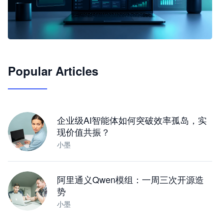
🦞
Popular Articles
JimoClaw 桌面 AI Agent 工作台
让 AI 处理本地资料 · 操控浏览器 · 交付可用文档
下载桌面版
企业级AI智能体如何突破效率孤岛，实
现价值共振？
小墨
阿里通义Qwen模组：一周三次开源造
势
小墨