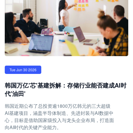
Tue Jun 30 2026
韩国万亿'芯'基建拆解：存储行业能否建成AI时
代'油田'
韩国近期公布了总投资逾1800万亿韩元的三大超级
AI基建项目，涵盖半导体制造、先进封装与AI数据中
心，目标是借助国家级投入与龙头企业布局，打造面
向AI时代的关键产业能力。