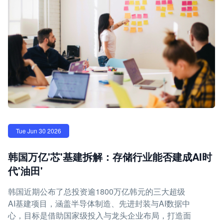
Tue Jun 30 2026
韩国万亿'芯'基建拆解：存储行业能否建成AI时
代'油田'
韩国近期公布了总投资逾1800万亿韩元的三大超级
AI基建项目，涵盖半导体制造、先进封装与AI数据中
心，目标是借助国家级投入与龙头企业布局，打造面