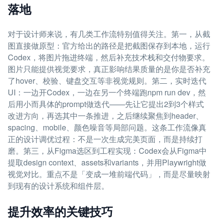
落地
对于设计师来说，有几类工作流特别值得关注。第一，从截
图直接做原型：官方给出的路径是把截图保存到本地，运行
Codex，将图片拖进终端，然后补充技术栈和交付物要求。
图片只能提供视觉要求，真正影响结果质量的是你是否补充
了hover、校验、键盘交互等非视觉规则。第二，实时迭代
UI：一边开Codex，一边在另一个终端跑npm run dev，然
后用小而具体的prompt做迭代——先让它提出2到3个样式
改进方向，再选其中一条推进，之后继续聚焦到header、
spacing、mobile、颜色噪音等局部问题。这条工作流像真
正的设计调优过程：不是一次生成完美页面，而是持续打
磨。第三，从Figma选区到工程实现：Codex会从Figma中
提取design context、assets和variants，并用Playwright做
视觉对比。重点不是「变成一堆前端代码」，而是尽量映射
到现有的设计系统和组件层。
提升效率的关键技巧