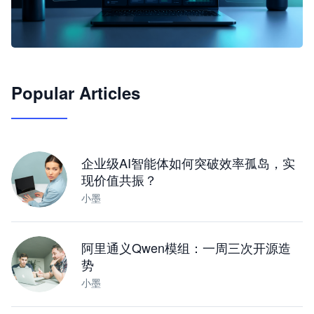
🦞
Popular Articles
JimoClaw 桌面 AI Agent 工作台
让 AI 处理本地资料 · 操控浏览器 · 交付可用文档
下载桌面版
企业级AI智能体如何突破效率孤岛，实
现价值共振？
小墨
阿里通义Qwen模组：一周三次开源造
势
小墨