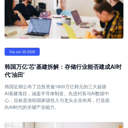
Tue Jun 30 2026
韩国万亿'芯'基建拆解：存储行业能否建成AI时
代'油田'
韩国近期公布了总投资逾1800万亿韩元的三大超级
AI基建项目，涵盖半导体制造、先进封装与AI数据中
心，目标是借助国家级投入与龙头企业布局，打造面
向AI时代的关键产业能力。