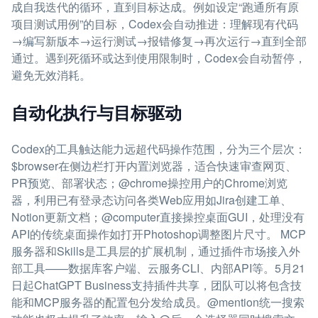
成自我迭代的循环，直到目标达成。例如设定“跑通所有原
项目测试用例”的目标，Codex会自动推进：理解现有代码
→编写新版本→运行测试→报错修复→再次运行→直到全部
通过。遇到死循环或达到使用限制时，Codex会自动暂停，
避免无效消耗。
自动化执行与目标驱动
Codex的工具触达能力远超代码操作范围，分为三个层次：
$browser在侧边栏打开内置浏览器，适合快速审查网页、
PR预览、部署状态；@chrome操控用户的Chrome浏览
器，利用已有登录态访问各类Web应用如Jira创建工单、
Notion更新文档；@computer直接操控桌面GUI，处理没有
API的传统桌面操作如打开Photoshop调整图片尺寸。 MCP
服务器和Skills是工具层的扩展机制，通过插件市场接入外
部工具——数据库客户端、云服务CLI、内部API等。5月21
日起ChatGPT Business支持插件共享，团队可以将包含技
能和MCP服务器的配置包分发给成员。@mention统一搜索