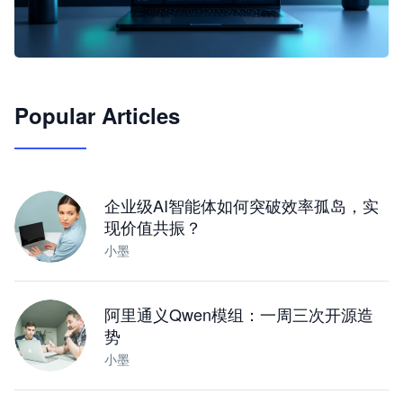
🦞
Popular Articles
JimoClaw 桌面 AI Agent 工作台
让 AI 处理本地资料 · 操控浏览器 · 交付可用文档
下载桌面版
企业级AI智能体如何突破效率孤岛，实
现价值共振？
小墨
阿里通义Qwen模组：一周三次开源造
势
小墨