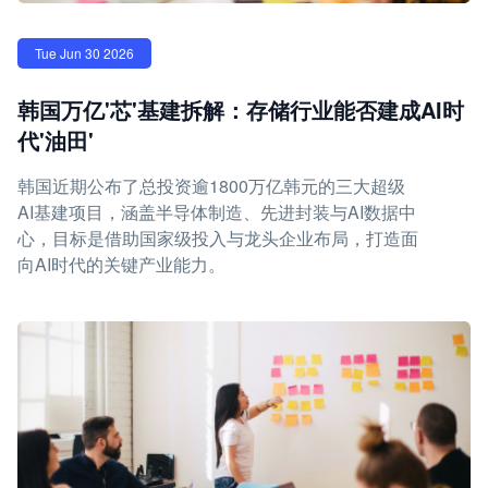
Tue Jun 30 2026
韩国万亿'芯'基建拆解：存储行业能否建成AI时
代'油田'
韩国近期公布了总投资逾1800万亿韩元的三大超级
AI基建项目，涵盖半导体制造、先进封装与AI数据中
心，目标是借助国家级投入与龙头企业布局，打造面
向AI时代的关键产业能力。