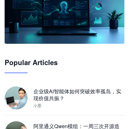
🦞
Popular Articles
JimoClaw 桌面 AI Agent 工作台
让 AI 处理本地资料 · 操控浏览器 · 交付可用文档
下载桌面版
企业级AI智能体如何突破效率孤岛，实
现价值共振？
小墨
阿里通义Qwen模组：一周三次开源造