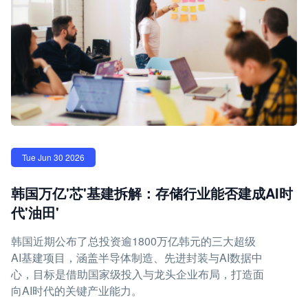
Tue Jun 30 2026
韩国万亿'芯'基建拆解：存储行业能否建成AI时
代'油田'
韩国近期公布了总投资逾1800万亿韩元的三大超级
AI基建项目，涵盖半导体制造、先进封装与AI数据中
心，目标是借助国家级投入与龙头企业布局，打造面
向AI时代的关键产业能力。