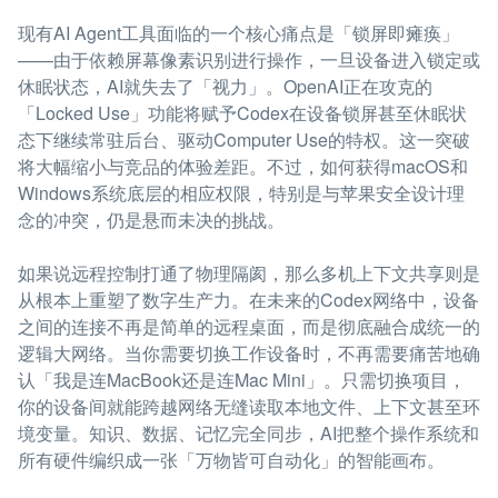
现有AI Agent工具面临的一个核心痛点是「锁屏即瘫痪」
——由于依赖屏幕像素识别进行操作，一旦设备进入锁定或
休眠状态，AI就失去了「视力」。OpenAI正在攻克的
「Locked Use」功能将赋予Codex在设备锁屏甚至休眠状
态下继续常驻后台、驱动Computer Use的特权。这一突破
将大幅缩小与竞品的体验差距。不过，如何获得macOS和
Windows系统底层的相应权限，特别是与苹果安全设计理
念的冲突，仍是悬而未决的挑战。
如果说远程控制打通了物理隔阂，那么多机上下文共享则是
从根本上重塑了数字生产力。在未来的Codex网络中，设备
之间的连接不再是简单的远程桌面，而是彻底融合成统一的
逻辑大网络。当你需要切换工作设备时，不再需要痛苦地确
认「我是连MacBook还是连Mac Mini」。只需切换项目，
你的设备间就能跨越网络无缝读取本地文件、上下文甚至环
境变量。知识、数据、记忆完全同步，AI把整个操作系统和
所有硬件编织成一张「万物皆可自动化」的智能画布。