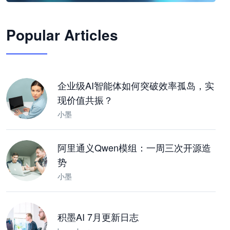
🦞
Popular Articles
JimoClaw 桌面 AI Agent 工作台
让 AI 处理本地资料 · 操控浏览器 · 交付可用文档
下载桌面版
企业级AI智能体如何突破效率孤岛，实
现价值共振？
小墨
阿里通义Qwen模组：一周三次开源造
势
小墨
积墨AI 7月更新日志