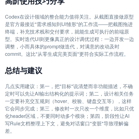
高阶使用技巧分享
Codex在设计领域的整合能力值得关注。从截图直接做原型
是官方最接近"需求感知到UI雏形"的工作流——把截图拖进
终端，补充技术栈和交付要求，就能生成可执行的前端原
型。实时迭代UI则更像真正的设计调优过程：一边开发一边
调整，小而具体的prompt做迭代，对满意的改动及时
commit。这比"从零生成完美页面"更符合实际工作流程。
总结与建议
几点实用建议：第一，把"目标"说清楚而非功能描述，不确
定时可以先让AI输出结构化的提示词；第二，设计相关任务
一定要补充交互规则（hover、校验、键盘交互等），这样
它会同步完成；第三，修改时一次只改一个维度，比如只优
化header区域，不要同时动多个模块；第四，阶段性让AI
写Rule文档整理上下文，避免对话窗口"变脏"导致理解偏
差。