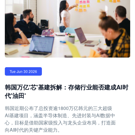
Tue Jun 30 2026
韩国万亿'芯'基建拆解：存储行业能否建成AI时
代'油田'
韩国近期公布了总投资逾1800万亿韩元的三大超级
AI基建项目，涵盖半导体制造、先进封装与AI数据中
心，目标是借助国家级投入与龙头企业布局，打造面
向AI时代的关键产业能力。