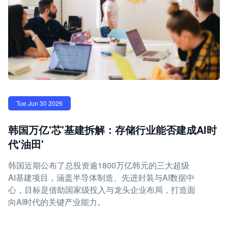
Tue Jun 30 2026
韩国万亿'芯'基建拆解：存储行业能否建成AI时
代'油田'
韩国近期公布了总投资逾1800万亿韩元的三大超级
AI基建项目，涵盖半导体制造、先进封装与AI数据中
心，目标是借助国家级投入与龙头企业布局，打造面
向AI时代的关键产业能力。