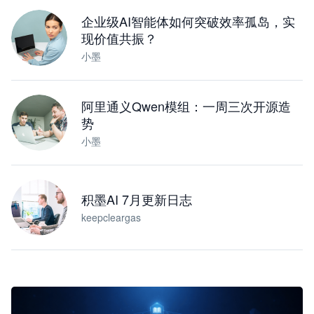
下载桌面版
企业级AI智能体如何突破效率孤岛，实
现价值共振？
小墨
阿里通义Qwen模组：一周三次开源造
势
小墨
积墨AI 7月更新日志
keepcleargas