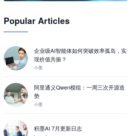
🦞
Popular Articles
JimoClaw 桌面 AI Agent 工作台
让 AI 处理本地资料 · 操控浏览器 · 交付可用文档
下载桌面版
企业级AI智能体如何突破效率孤岛，实
现价值共振？
小墨
阿里通义Qwen模组：一周三次开源造
势
小墨
积墨AI 7月更新日志