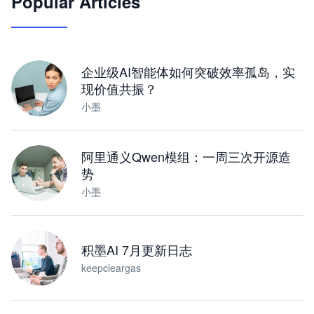
Popular Articles
JimoClaw 桌面 AI Agent 工作台
让 AI 处理本地资料 · 操控浏览器 · 交付可用文档
下载桌面版
企业级AI智能体如何突破效率孤岛，实
现价值共振？
小墨
阿里通义Qwen模组：一周三次开源造
势
小墨
积墨AI 7月更新日志
keepcleargas