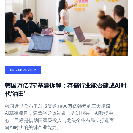
Tue Jun 30 2026
韩国万亿'芯'基建拆解：存储行业能否建成AI时
代'油田'
韩国近期公布了总投资逾1800万亿韩元的三大超级
AI基建项目，涵盖半导体制造、先进封装与AI数据中
心，目标是借助国家级投入与龙头企业布局，打造面
向AI时代的关键产业能力。