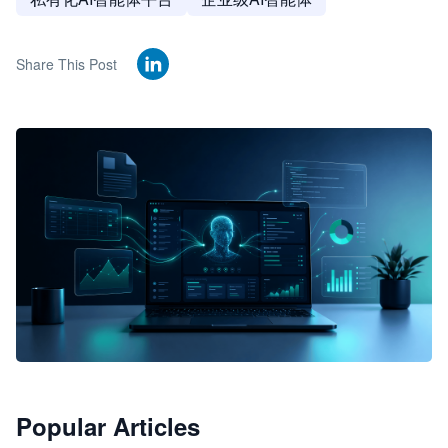
Share This Post
🦞
Popular Articles
JimoClaw 桌面 AI Agent 工作台