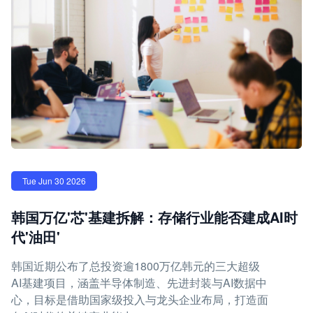
Tue Jun 30 2026
韩国万亿'芯'基建拆解：存储行业能否建成AI时
代'油田'
韩国近期公布了总投资逾1800万亿韩元的三大超级
AI基建项目，涵盖半导体制造、先进封装与AI数据中
心，目标是借助国家级投入与龙头企业布局，打造面