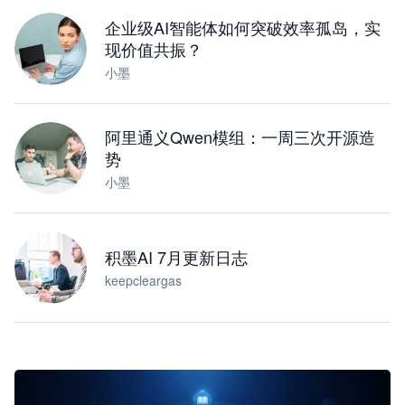
下载桌面版
企业级AI智能体如何突破效率孤岛，实
现价值共振？
小墨
阿里通义Qwen模组：一周三次开源造
势
小墨
积墨AI 7月更新日志
keepcleargas