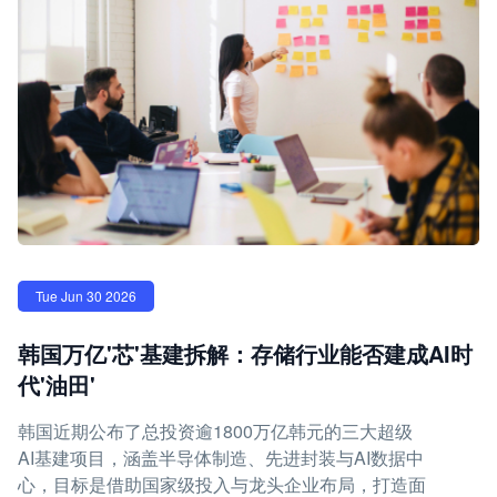
Tue Jun 30 2026
韩国万亿'芯'基建拆解：存储行业能否建成AI时
代'油田'
韩国近期公布了总投资逾1800万亿韩元的三大超级
AI基建项目，涵盖半导体制造、先进封装与AI数据中
心，目标是借助国家级投入与龙头企业布局，打造面