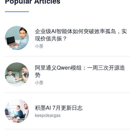
Popular Articles
JimoClaw 桌面 AI Agent 工作台
让 AI 处理本地资料 · 操控浏览器 · 交付可用文档
下载桌面版
企业级AI智能体如何突破效率孤岛，实
现价值共振？
小墨
阿里通义Qwen模组：一周三次开源造
势
小墨
积墨AI 7月更新日志
keepcleargas