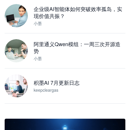
下载桌面版
企业级AI智能体如何突破效率孤岛，实
现价值共振？
小墨
阿里通义Qwen模组：一周三次开源造
势
小墨
积墨AI 7月更新日志
keepcleargas