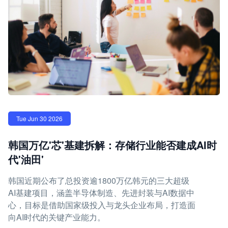
Tue Jun 30 2026
韩国万亿'芯'基建拆解：存储行业能否建成AI时
代'油田'
韩国近期公布了总投资逾1800万亿韩元的三大超级
AI基建项目，涵盖半导体制造、先进封装与AI数据中
心，目标是借助国家级投入与龙头企业布局，打造面
向AI时代的关键产业能力。