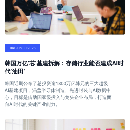
Tue Jun 30 2026
韩国万亿'芯'基建拆解：存储行业能否建成AI时
代'油田'
韩国近期公布了总投资逾1800万亿韩元的三大超级
AI基建项目，涵盖半导体制造、先进封装与AI数据中
心，目标是借助国家级投入与龙头企业布局，打造面
向AI时代的关键产业能力。