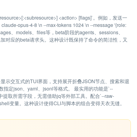
[:<subresource>] <action> [flags]`。例如，发送一
e-opus-4-8 \n --max-tokens 1024 \n --message '{role:
messages、models、files等，beta阶段的agents、sessions、
I会自动添加对应的beta请求头。这种设计既保持了命令的简洁性，又
显示交互式的TUI界面，支持展开折叠JSON节点、搜索和退
定json、yaml、jsonl等格式。 最实用的功能是`--
令中提取所需字段，无需借助jq等外部工具。配合`--raw-
shell变量。这种设计使得CLI与脚本的组合变得天衣无缝。