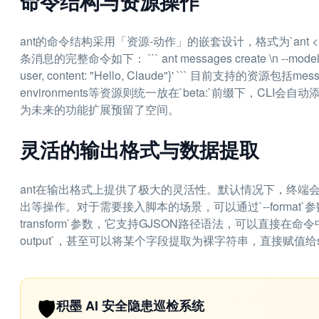
命令结构与资源操作
ant的命令结构采用「资源-动作」的嵌套设计，格式为`ant <resource>
条消息的完整命令如下： ``` ant messages create \n --model claud
user, content: "Hello, Claude"}' ``` 目前支持的资源包括
environments等资源则统一放在`beta:`前缀下，CL
为未来的功能扩展预留了空间。
灵活的输出格式与数据提取
ant在输出格式上提供了极大的灵活性。默认情况下，终端会
出等操作。对于需要接入脚本的场景，可以通过`--format`参数指
transform`参数，它支持GJSON路径语法，可以直接在命
output`，甚至可以将某个字段提取为裸字符串，直接赋值给
🛡️
积墨 AI 安全隐患巡检系统