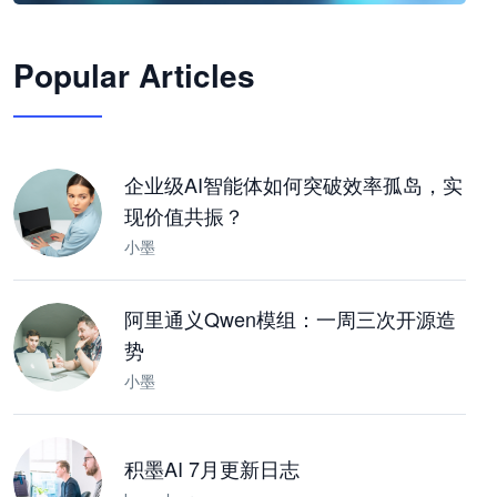
🦞
Popular Articles
JimoClaw 桌面 AI Agent 工作台
让 AI 处理本地资料 · 操控浏览器 · 交付可用文档
下载桌面版
企业级AI智能体如何突破效率孤岛，实
现价值共振？
小墨
阿里通义Qwen模组：一周三次开源造
势
小墨
积墨AI 7月更新日志