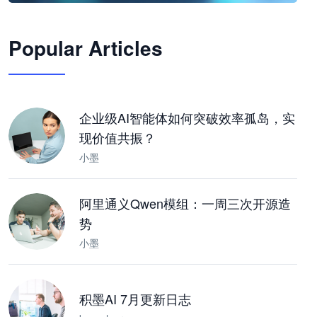
🦞
Popular Articles
JimoClaw 桌面 AI Agent 工作台
让 AI 处理本地资料 · 操控浏览器 · 交付可用文档
下载桌面版
企业级AI智能体如何突破效率孤岛，实
现价值共振？
小墨
阿里通义Qwen模组：一周三次开源造
势
小墨
积墨AI 7月更新日志