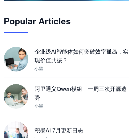
🦞
Popular Articles
JimoClaw 桌面 AI Agent 工作台
让 AI 处理本地资料 · 操控浏览器 · 交付可用文档
下载桌面版
企业级AI智能体如何突破效率孤岛，实
现价值共振？
小墨
阿里通义Qwen模组：一周三次开源造
势
小墨
积墨AI 7月更新日志