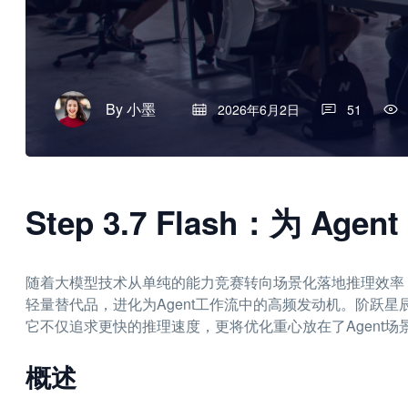
By
小墨
2026年6月2日
51
Step 3.7 Flash：为 A
随着大模型技术从单纯的能力竞赛转向场景化落地推理效率，
轻量替代品，进化为Agent工作流中的高频发动机。阶跃星辰最新
它不仅追求更快的推理速度，更将优化重心放在了Agent
概述