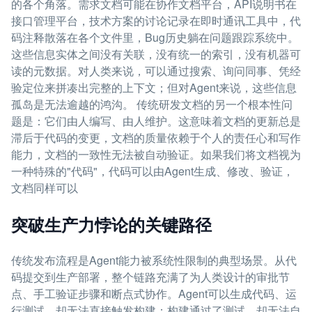
的各个角落。需求文档可能在协作文档平台，API说明书在
接口管理平台，技术方案的讨论记录在即时通讯工具中，代
码注释散落在各个文件里，Bug历史躺在问题跟踪系统中。
这些信息实体之间没有关联，没有统一的索引，没有机器可
读的元数据。对人类来说，可以通过搜索、询问同事、凭经
验定位来拼凑出完整的上下文；但对Agent来说，这些信息
孤岛是无法逾越的鸿沟。 传统研发文档的另一个根本性问
题是：它们由人编写、由人维护。这意味着文档的更新总是
滞后于代码的变更，文档的质量依赖于个人的责任心和写作
能力，文档的一致性无法被自动验证。如果我们将文档视为
一种特殊的"代码"，代码可以由Agent生成、修改、验证，
文档同样可以
突破生产力悖论的关键路径
传统发布流程是Agent能力被系统性限制的典型场景。从代
码提交到生产部署，整个链路充满了为人类设计的审批节
点、手工验证步骤和断点式协作。Agent可以生成代码、运
行测试，却无法直接触发构建；构建通过了测试，却无法自