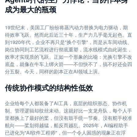
成为最大的瓶颈
19世纪末，美国工厂纷纷将蒸汽动力替换为电力驱动，期
待效率飞跃。然而此后近三十年，生产力几乎毫无起色。直
到1920年代，企业不再只是"换个引擎"，而是从车间动线、
岗位协同到工艺流程进行彻底重塑，流水线模式由此诞生，
效率才实现质的飞跃。正如一个形象的比喻：光换引擎不改
底盘，就像在牛车上绑火箭——不但快不了，搞不好还会四
分五裂。今天，同样的剧本正在AI领域上演。
传统协作模式的结构性低效
企业给每个人都装备了AI工具，底层的组织形态、协作机
制、管理逻辑却纹丝未动。这就好比一支龙舟队，每个人手
里都换上了最好的桨，但没有鼓手统一节奏、没有舵手校准
航向——桨划得越猛，船反而越乱。2025年，AI编程助手
已进化为"AI软件工程师"，但一个令人困惑的现象正在浮