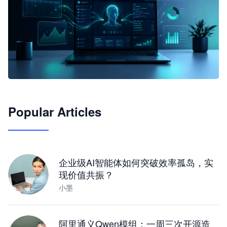
🦞
Popular Articles
JimoClaw 桌面 AI Agent 工作台
让 AI 处理本地资料 · 操控浏览器 · 交付可用文档
下载桌面版
企业级AI智能体如何突破效率孤岛，实
现价值共振？
小墨
阿里通义Qwen模组：一周三次开源造