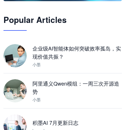
🦞
Popular Articles
JimoClaw 桌面 AI Agent 工作台
让 AI 处理本地资料 · 操控浏览器 · 交付可用文档
下载桌面版
企业级AI智能体如何突破效率孤岛，实
现价值共振？
小墨
阿里通义Qwen模组：一周三次开源造
势
小墨
积墨AI 7月更新日志