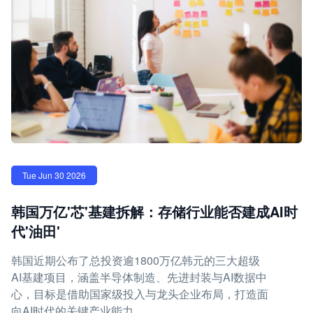
Tue Jun 30 2026
韩国万亿'芯'基建拆解：存储行业能否建成AI时
代'油田'
韩国近期公布了总投资逾1800万亿韩元的三大超级
AI基建项目，涵盖半导体制造、先进封装与AI数据中
心，目标是借助国家级投入与龙头企业布局，打造面
向AI时代的关键产业能力。