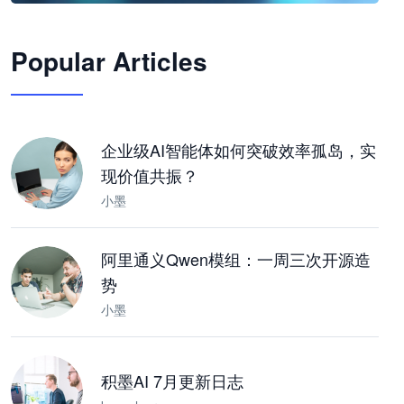
🦞
Popular Articles
JimoClaw 桌面 AI Agent 工作台
让 AI 处理本地资料 · 操控浏览器 · 交付可用文档
下载桌面版
企业级AI智能体如何突破效率孤岛，实
现价值共振？
小墨
阿里通义Qwen模组：一周三次开源造
势
小墨
积墨AI 7月更新日志