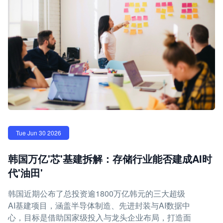
Tue Jun 30 2026
韩国万亿'芯'基建拆解：存储行业能否建成AI时
代'油田'
韩国近期公布了总投资逾1800万亿韩元的三大超级
AI基建项目，涵盖半导体制造、先进封装与AI数据中
心，目标是借助国家级投入与龙头企业布局，打造面