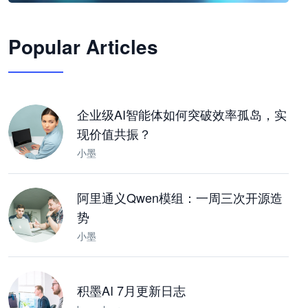
🦞
Popular Articles
JimoClaw 桌面 AI Agent 工作台
让 AI 处理本地资料 · 操控浏览器 · 交付可用文档
下载桌面版
企业级AI智能体如何突破效率孤岛，实
现价值共振？
小墨
阿里通义Qwen模组：一周三次开源造
势
小墨
积墨AI 7月更新日志