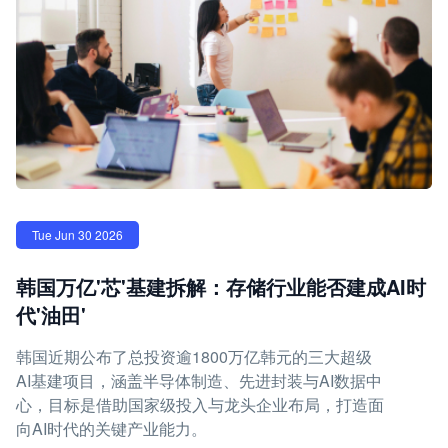
Tue Jun 30 2026
韩国万亿'芯'基建拆解：存储行业能否建成AI时
代'油田'
韩国近期公布了总投资逾1800万亿韩元的三大超级
AI基建项目，涵盖半导体制造、先进封装与AI数据中
心，目标是借助国家级投入与龙头企业布局，打造面
向AI时代的关键产业能力。