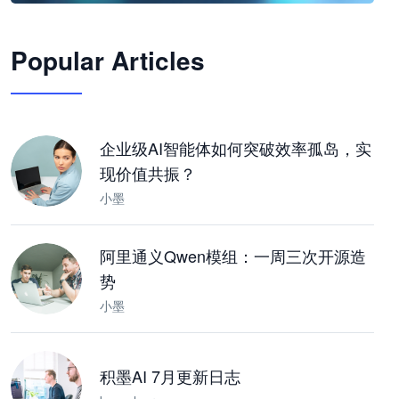
🦞
Popular Articles
JimoClaw 桌面 AI Agent 工作台
让 AI 处理本地资料 · 操控浏览器 · 交付可用文档
下载桌面版
企业级AI智能体如何突破效率孤岛，实
现价值共振？
小墨
阿里通义Qwen模组：一周三次开源造
势
小墨
积墨AI 7月更新日志