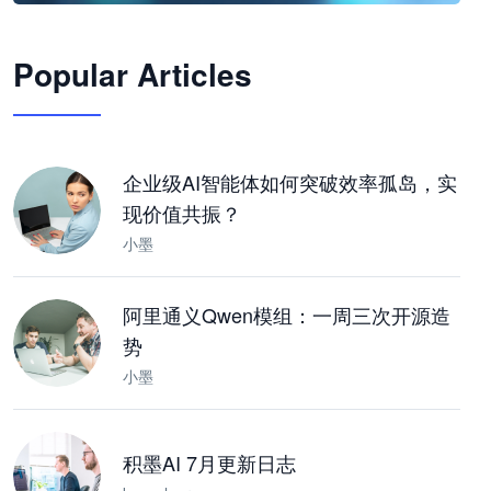
🦞
Popular Articles
JimoClaw 桌面 AI Agent 工作台
让 AI 处理本地资料 · 操控浏览器 · 交付可用文档
下载桌面版
企业级AI智能体如何突破效率孤岛，实
现价值共振？
小墨
阿里通义Qwen模组：一周三次开源造
势
小墨
积墨AI 7月更新日志