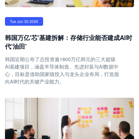
Tue Jun 30 2026
韩国万亿'芯'基建拆解：存储行业能否建成AI时
代'油田'
韩国近期公布了总投资逾1800万亿韩元的三大超级
AI基建项目，涵盖半导体制造、先进封装与AI数据中
心，目标是借助国家级投入与龙头企业布局，打造面
向AI时代的关键产业能力。