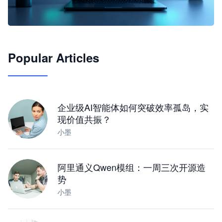
🦞
Popular Articles
JimoClaw 桌面 AI Agent 工作台
让 AI 处理本地资料 · 操控浏览器 · 交付可用文档
下载桌面版
企业级AI智能体如何突破效率孤岛，实
现价值共振？
小墨
阿里通义Qwen模组：一周三次开源造
势
小墨