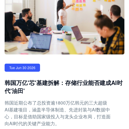
Tue Jun 30 2026
韩国万亿'芯'基建拆解：存储行业能否建成AI时
代'油田'
韩国近期公布了总投资逾1800万亿韩元的三大超级
AI基建项目，涵盖半导体制造、先进封装与AI数据中
心，目标是借助国家级投入与龙头企业布局，打造面
向AI时代的关键产业能力。