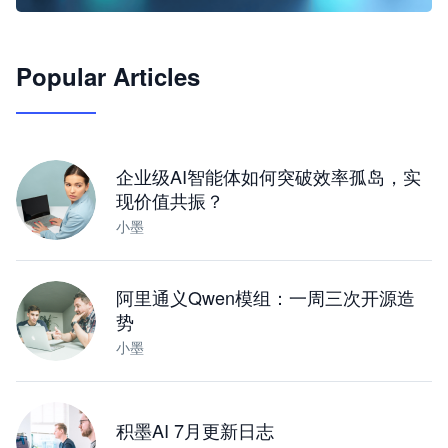
🦞
Popular Articles
JimoClaw 桌面 AI Agent 工作台
让 AI 处理本地资料 · 操控浏览器 · 交付可用文档
下载桌面版
企业级AI智能体如何突破效率孤岛，实
现价值共振？
小墨
阿里通义Qwen模组：一周三次开源造
势
小墨
积墨AI 7月更新日志