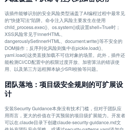
该插件能够识别的安全风险类型涵盖了AI编程过程中最常见
的"快捷写法"陷阱。命令注入风险主要发生在使用
child_process.exec()、os.system()或设置shell=True时；
XSS风险常见于innerHTML、
dangerouslySetInnerHTML、document.write()等不安全的
DOM操作；反序列化风险则集中在pickle.load()、
yaml.load()这类直接加载不可信对象的场景。此外，插件还
能检测CI/CD配置中的权限过度开放、加密算法的错误使
用、以及第三方远程脚本缺少SRI校验等问题。
团队落地：项目级安全规则的可扩展设
计
安装Security Guidance本身没有技术门槛，但对于团队应
用而言，更大的价值在于其预留的项目级扩展能力。开发者
可以在.claude目录下创建claude-security-guidance.md文
件补充团队安全策略，或通过security-patterns.yaml添加自