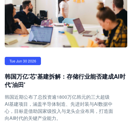
Tue Jun 30 2026
韩国万亿'芯'基建拆解：存储行业能否建成AI时
代'油田'
韩国近期公布了总投资逾1800万亿韩元的三大超级
AI基建项目，涵盖半导体制造、先进封装与AI数据中
心，目标是借助国家级投入与龙头企业布局，打造面
向AI时代的关键产业能力。