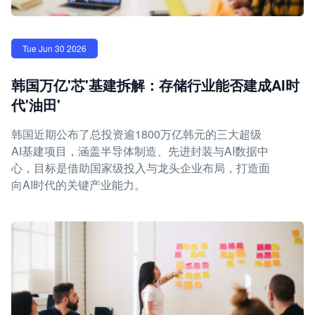
Tue Jun 30 2026
韩国万亿'芯'基建拆解：存储行业能否建成AI时
代'油田'
韩国近期公布了总投资逾1800万亿韩元的三大超级
AI基建项目，涵盖半导体制造、先进封装与AI数据中
心，目标是借助国家级投入与龙头企业布局，打造面
向AI时代的关键产业能力。