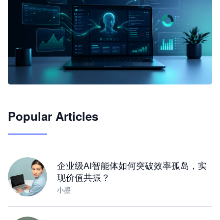
🦞
Popular Articles
JimoClaw 桌面 AI Agent 工作台
让 AI 处理本地资料 · 操控浏览器 · 交付可用文档
下载桌面版
企业级AI智能体如何突破效率孤岛，实
现价值共振？
小墨