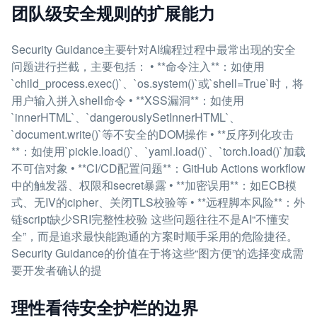
团队级安全规则的扩展能力
Security Guidance主要针对AI编程过程中最常出现的安全
问题进行拦截，主要包括： • **命令注入**：如使用
`child_process.exec()`、`os.system()`或`shell=True`时，将
用户输入拼入shell命令 • **XSS漏洞**：如使用
`innerHTML`、`dangerouslySetInnerHTML`、
`document.write()`等不安全的DOM操作 • **反序列化攻击
**：如使用`pickle.load()`、`yaml.load()`、`torch.load()`加载
不可信对象 • **CI/CD配置问题**：GitHub Actions workflow
中的触发器、权限和secret暴露 • **加密误用**：如ECB模
式、无IV的cipher、关闭TLS校验等 • **远程脚本风险**：外
链script缺少SRI完整性校验 这些问题往往不是AI“不懂安
全”，而是追求最快能跑通的方案时顺手采用的危险捷径。
Security Guidance的价值在于将这些“图方便”的选择变成需
要开发者确认的提
理性看待安全护栏的边界