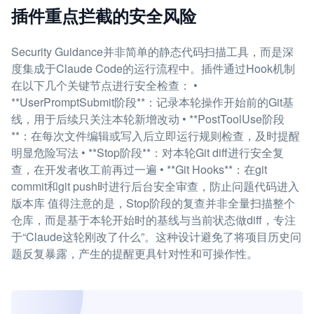
插件重点拦截的安全风险
Security Guidance并非简单的静态代码扫描工具，而是深
度集成于Claude Code的运行流程中。插件通过Hook机制
在以下几个关键节点进行安全检查： •
**UserPromptSubmit阶段**：记录本轮操作开始前的Git基
线，用于后续只关注本轮新增改动 • **PostToolUse阶段
**：在每次文件编辑或写入后立即运行规则检查，及时提醒
明显危险写法 • **Stop阶段**：对本轮Git diff进行安全复
查，在开发者收工前再过一遍 • **Git Hooks**：在git
commit和git push时进行后台安全审查，防止问题代码进入
版本库 值得注意的是，Stop阶段的复查并非全量扫描整个
仓库，而是基于本轮开始时的基线与当前状态做diff，专注
于“Claude这轮刚改了什么”。这种设计避免了将项目历史问
题反复暴露，产生的提醒更具针对性和可操作性。