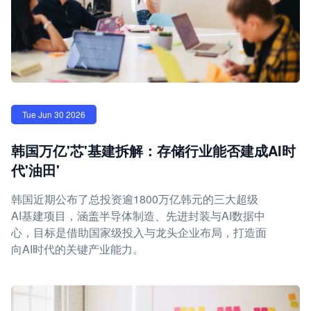
Tue Jun 30 2026
韩国万亿'芯'基建拆解：存储行业能否建成AI时
代'油田'
韩国近期公布了总投资逾1800万亿韩元的三大超级
AI基建项目，涵盖半导体制造、先进封装与AI数据中
心，目标是借助国家级投入与龙头企业布局，打造面
向AI时代的关键产业能力。