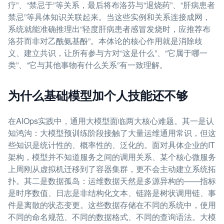
疗”、“禁忌于”等关系，最后将布洛芬与“退烧药”、“肝病患者
禁忌”等具体知识关联起来。当这些实例和关系连接成网，
系统就能准确推理出“轻度肝病患者感冒发烧时，应推荐布
洛芬而非对乙酰氨基酚”。本体论的核心作用就是消除歧
义、建立共识，让所有参与方对“这是什么”、“它属于哪一
类”、“它与其他事物有什么关系”有一致理解。
为什么基础模型加个人技能还不够
在AIOps实践中，通用大模型面临两大核心难题。其一是认
知鸿沟：大模型预训练阶段接触了大量运维通用常识，但这
些知识是统计性的、概率性的、泛化的。面对具体企业的IT
架构，模型并不知道服务之间的调用关系、某个核心微服务
上周刚从虚拟机迁移到了容器集群，更不会主动建立系统拓
扑。其二是数据孤岛：运维数据天然是多源异构的——指标
是时序数值、日志是非结构化文本、链路是树状调用链、事
件是离散的状态变更。这些数据存储在不同的系统中，使用
不同的命名规范、不同的数据格式、不同的查询语法。大模