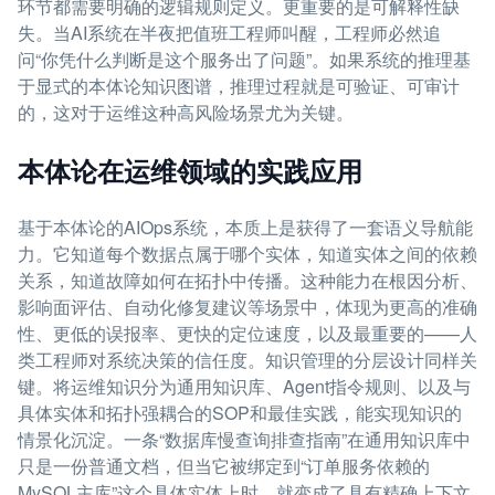
环节都需要明确的逻辑规则定义。更重要的是可解释性缺
失。当AI系统在半夜把值班工程师叫醒，工程师必然追
问“你凭什么判断是这个服务出了问题”。如果系统的推理基
于显式的本体论知识图谱，推理过程就是可验证、可审计
的，这对于运维这种高风险场景尤为关键。
本体论在运维领域的实践应用
基于本体论的AIOps系统，本质上是获得了一套语义导航能
力。它知道每个数据点属于哪个实体，知道实体之间的依赖
关系，知道故障如何在拓扑中传播。这种能力在根因分析、
影响面评估、自动化修复建议等场景中，体现为更高的准确
性、更低的误报率、更快的定位速度，以及最重要的——人
类工程师对系统决策的信任度。知识管理的分层设计同样关
键。将运维知识分为通用知识库、Agent指令规则、以及与
具体实体和拓扑强耦合的SOP和最佳实践，能实现知识的
情景化沉淀。一条“数据库慢查询排查指南”在通用知识库中
只是一份普通文档，但当它被绑定到“订单服务依赖的
MySQL主库”这个具体实体上时，就变成了具有精确上下文