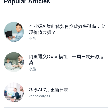
Popular Articles
JimoClaw 桌面 AI Agent 工作台
让 AI 处理本地资料 · 操控浏览器 · 交付可用文档
下载桌面版
企业级AI智能体如何突破效率孤岛，实
现价值共振？
小墨
阿里通义Qwen模组：一周三次开源造
势
小墨
积墨AI 7月更新日志
keepcleargas