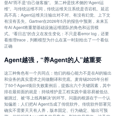
督AI”而不是“自己做客服”。 第二种是技术侧的“Agent运
维”。与传统运维不同，传统运维关注系统是否宕机、延迟
高不高；Agent运维关注输出对不对、有没有幻觉、上下文
有没有丢失。Gartner在2026年5月的报告中预测，未来五
年AI Agent将重塑基础设施运维团队的角色和运营模
式。“看日志”的含义在发生变化：不只是看error log，还要
看推理trace，判断模型为什么在某一时刻给出了一个看似
正确
Agent越强，“养Agent的人”越重要
这三种角色有一个共同点：他们的核心能力不是在AI的输出
和业务的真实需求之间做翻译和兜底。麦肯锡2025年分析
了50个Agent项目失败案例后，提炼出六个关键因素，其中
排在最前面的就是：持续维护是工程实践中最容易被低估、
被跳过、被“等上线再解决”的环节。问题的根源在于一个认
知偏差：人们把AI Agent当成了传统软件。传统软件部署完
确实不需要天天有人养，版本固定、行为确定、输出可预