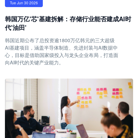
Tue Jun 30 2026
韩国万亿'芯'基建拆解：存储行业能否建成AI时
代'油田'
韩国近期公布了总投资逾1800万亿韩元的三大超级
AI基建项目，涵盖半导体制造、先进封装与AI数据中
心，目标是借助国家级投入与龙头企业布局，打造面
向AI时代的关键产业能力。