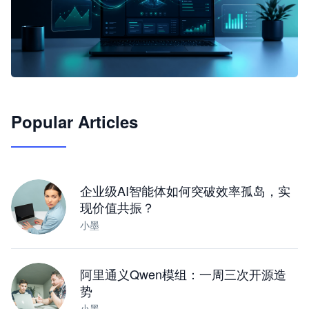
🦞
Popular Articles
JimoClaw 桌面 AI Agent 工作台
让 AI 处理本地资料 · 操控浏览器 · 交付可用文档
下载桌面版
企业级AI智能体如何突破效率孤岛，实
现价值共振？
小墨
阿里通义Qwen模组：一周三次开源造
势
小墨