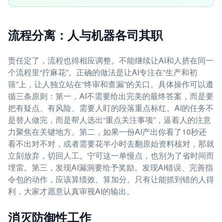
流程分离：人与机器各司其职
责任定了，流程也得相应调整。不能继续让AI和人挤在同一
个流程里“拧麻花”。正确的做法是让AI专注在“生产和初
筛”上，让人独立站在“终审和查漏”的关口。具体操作可以遵
循三条原则：第一，AI不需要给出完美的最终答案，而是要
把有疑点、有风险、需要人盯的段落重点标红。AI的任务不
是替人做完，而是帮人选出“重点关注事项”，逼着人的注意
力聚焦在关键地方。第二，如果一份AI产出你看了10秒还
看不出对不对，或者需要花半小时去翻原始资料核对，那就
立刻放弃，切回人工。宁可这一单慢点，也别为了省时间而
埋雷。第三，发现AI漏洞要给予奖励。发现AI错误、完善指
令包的动作，应该算绩效、算加分。只有让能抓到错的人得
利，大家才愿意认真审视AI的输出。
消灭防御性工作