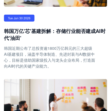
Tue Jun 30 2026
韩国万亿'芯'基建拆解：存储行业能否建成AI时
代'油田'
韩国近期公布了总投资逾1800万亿韩元的三大超级
AI基建项目，涵盖半导体制造、先进封装与AI数据中
心，目标是借助国家级投入与龙头企业布局，打造面
向AI时代的关键产业能力。