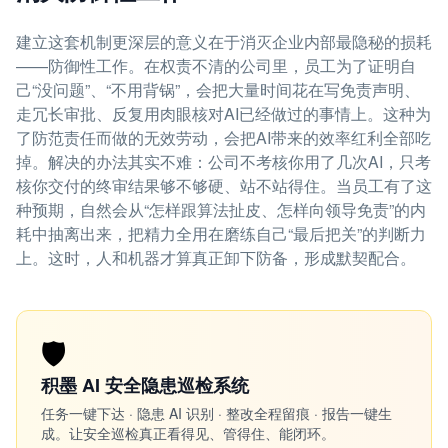
建立这套机制更深层的意义在于消灭企业内部最隐秘的损耗
——防御性工作。在权责不清的公司里，员工为了证明自
己“没问题”、“不用背锅”，会把大量时间花在写免责声明、
走冗长审批、反复用肉眼核对AI已经做过的事情上。这种为
了防范责任而做的无效劳动，会把AI带来的效率红利全部吃
掉。解决的办法其实不难：公司不考核你用了几次AI，只考
核你交付的终审结果够不够硬、站不站得住。当员工有了这
种预期，自然会从“怎样跟算法扯皮、怎样向领导免责”的内
耗中抽离出来，把精力全用在磨练自己“最后把关”的判断力
上。这时，人和机器才算真正卸下防备，形成默契配合。
🛡️
积墨 AI 安全隐患巡检系统
任务一键下达 · 隐患 AI 识别 · 整改全程留痕 · 报告一键生
成。让安全巡检真正看得见、管得住、能闭环。