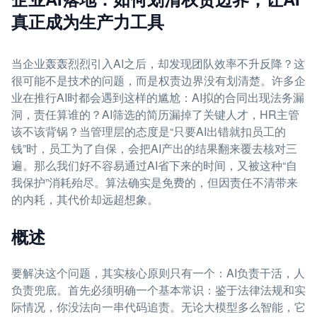
真正成为生产力工具
当企业轰轰烈烈引入AI之后，却发现团队效率不升反降？这
很可能不是技术的问题，而是权责边界没有划清楚。许多企
业在推行AI时都会遇到这样的尴尬：AI拟的合同出现法务漏
洞，责任算谁的？AI筛选的简历漏掉了关键人才，HR主管
该不该背锅？当管理层的态度是“只要AI出错就扣员工的
钱”时，员工为了自保，会把AI产出的结果翻来覆去核对三
遍。那么我们好不容易通过AI省下来的时间，又被这种“自
我保护”消耗殆尽。算法确实是免费的，但因责任不清带来
的内耗，其代价却远超想象。
概述
要解决这个问题，其实核心原则只有一个：AI负责干活，人
负责兜底。首先必须明确一个基本常识：鉴于法律法规和实
际情况，你没法向一串代码追责。无论大模型多么智能，它