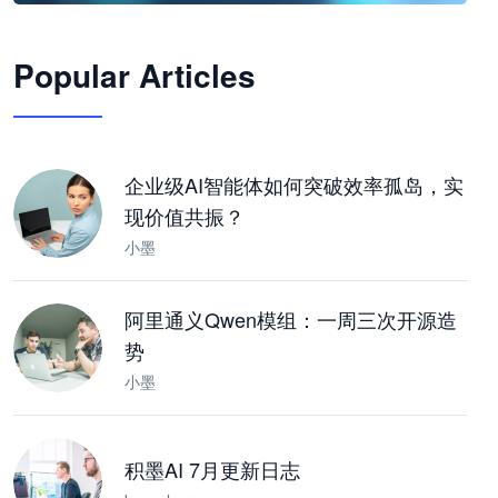
🦞
Popular Articles
JimoClaw 桌面 AI Agent 工作台
让 AI 处理本地资料 · 操控浏览器 · 交付可用文档
下载桌面版
企业级AI智能体如何突破效率孤岛，实
现价值共振？
小墨
阿里通义Qwen模组：一周三次开源造
势
小墨
积墨AI 7月更新日志