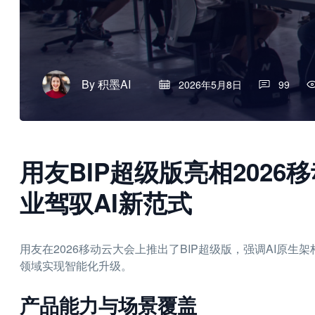
By
积墨AI
2026年5月8日
99
用友BIP超级版亮相202
业驾驭AI新范式
用友在2026移动云大会上推出了BIP超级版，强调AI原
领域实现智能化升级。
产品能力与场景覆盖